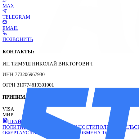
MAX
TELEGRAM
EMAIL
ПОЗВОНИТЬ
КОНТАКТЫ:
ИП ТИМУШ НИКОЛАЙ ВИКТОРОВИЧ
ИНН 773206967930
ОГРН 310774619301001
ПРИНИМАЕМ К ОПЛАТЕ:
VISA
МИР
ПРАЙС-ЛИСТ
ПОЛИТИКА КОНФИДЕНЦИАЛЬНОСТИ
ПОЛЬЗОВАТЕЛЬС
ОФЕРТА
УСЛОВИЯ ВОЗВРАТА И ОБМЕНА ТОВАРА